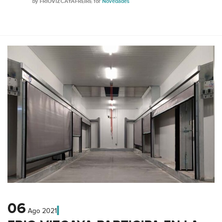
by
FRIOVIZCAYAFREIRE
for
Novedades
06
Ago
2021