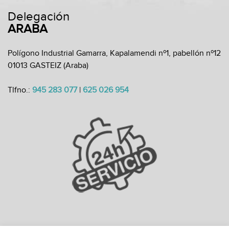
Delegación
ARABA
Polígono Industrial Gamarra, Kapalamendi nº1, pabellón nº12
01013 GASTEIZ (Araba)
Tlfno.:
945 283 077
|
625 026 954